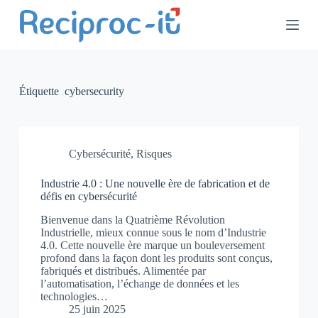
P
a
s
s
e
r
a
Étiquette
cybersecurity
u
c
o
n
t
Cybersécurité
,
Risques
e
n
Industrie 4.0 : Une nouvelle ère de fabrication et de
u
défis en cybersécurité
Bienvenue dans la Quatrième Révolution
Industrielle, mieux connue sous le nom d’Industrie
4.0. Cette nouvelle ère marque un bouleversement
profond dans la façon dont les produits sont conçus,
fabriqués et distribués. Alimentée par
l’automatisation, l’échange de données et les
technologies…
25 juin 2025