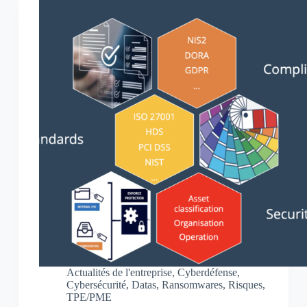
Actualités de l'entreprise
,
Cyberdéfense
,
Cybersécurité
,
Datas
,
Ransomwares
,
Risques
,
TPE/PME