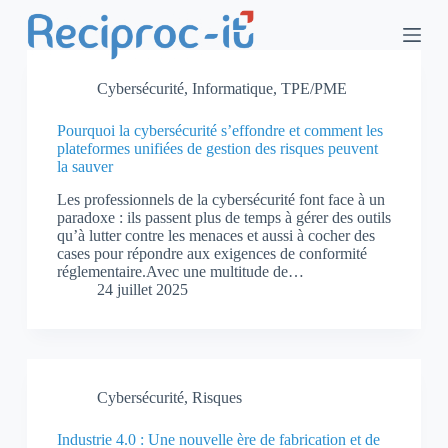
P
a
s
s
Cybersécurité
,
Informatique
,
TPE/PME
e
r
a
Pourquoi la cybersécurité s’effondre et comment les
u
plateformes unifiées de gestion des risques peuvent
c
la sauver
o
n
Les professionnels de la cybersécurité font face à un
t
paradoxe : ils passent plus de temps à gérer des outils
e
qu’à lutter contre les menaces et aussi à cocher des
n
cases pour répondre aux exigences de conformité
u
réglementaire.Avec une multitude de…
24 juillet 2025
Cybersécurité
,
Risques
Industrie 4.0 : Une nouvelle ère de fabrication et de