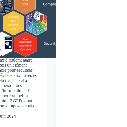
mité réglementaire
mais un élément
able pour sécuriser
ités face aux menaces
yber espace et à
onnexion des
d’informations. En
t pour rappel, la
tation RGPD, dont
tion s’impose depuis
…
juin 2024