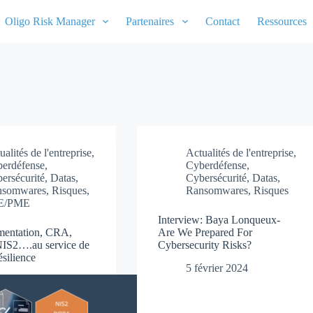
Oligo Risk Manager
Partenaires
Contact
Ressources
ualités de l'entreprise
,
Actualités de l'entreprise
,
erdéfense
,
Cyberdéfense
,
ersécurité
,
Datas
,
Cybersécurité
,
Datas
,
nsomwares
,
Risques
,
Ransomwares
,
Risques
E/PME
Interview: Baya Lonqueux-
mentation, CRA,
Are We Prepared For
S2….au service de
Cybersecurity Risks?
ésilience
5 février 2024