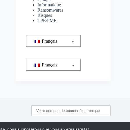
Informatique
Ransomwares
Risques
TPE/PME
Français
Français
 site, nous supposerons que vous en êtes satisfait.