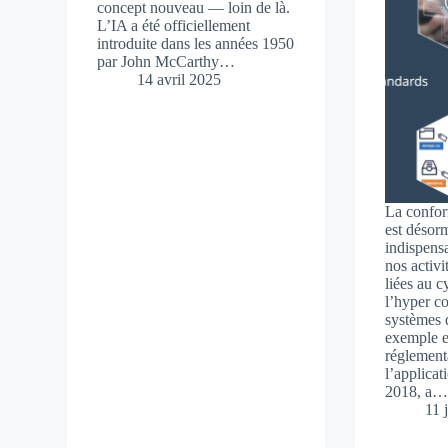
concept nouveau — loin de là.
L’IA a été officiellement
introduite dans les années 1950
par John McCarthy…
14 avril 2025
La confor
est désor
indispens
nos activ
liées au c
l’hyper c
systèmes 
exemple e
réglemen
l’applica
2018, a
11 