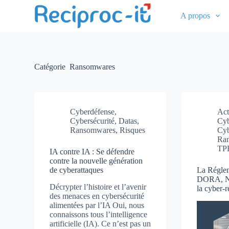
P
A propos
a
s
s
e
r
a
Catégorie
Ransomwares
u
c
o
n
t
Cyberdéfense
,
Act
e
Cybersécurité
,
Datas
,
Cyb
n
Ransomwares
,
Risques
Cyb
u
Ra
TP
IA contre IA : Se défendre
contre la nouvelle génération
de cyberattaques
La Régle
DORA, NI
Décrypter l’histoire et l’avenir
la cyber-r
des menaces en cybersécurité
alimentées par l’IA Oui, nous
connaissons tous l’intelligence
artificielle (IA). Ce n’est pas un