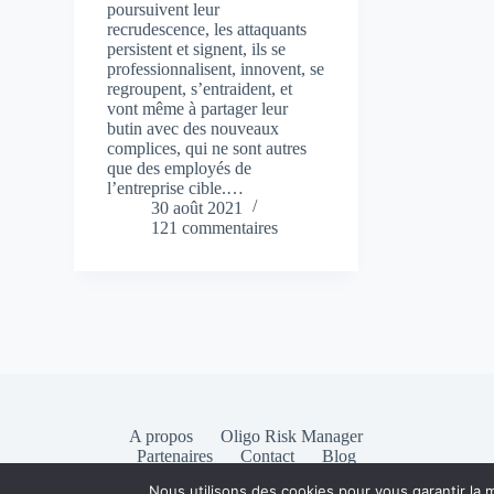
poursuivent leur
recrudescence, les attaquants
persistent et signent, ils se
professionnalisent, innovent, se
regroupent, s’entraident, et
vont même à partager leur
butin avec des nouveaux
complices, qui ne sont autres
que des employés de
l’entreprise cible.…
30 août 2021
121 commentaires
A propos
Oligo Risk Manager
Partenaires
Contact
Blog
Mentions légales
Nous utilisons des cookies pour vous garantir la m